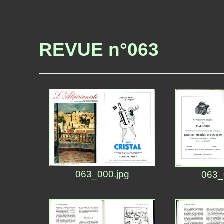
REVUE n°063
063_000.jpg
063_