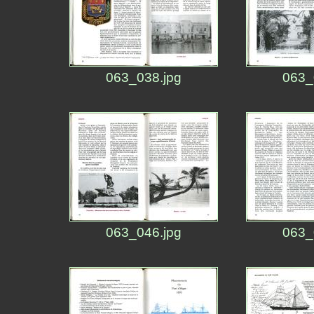
063_038.jpg
063_
063_046.jpg
063_