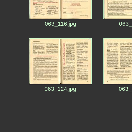
063_116.jpg
063_
063_124.jpg
063_